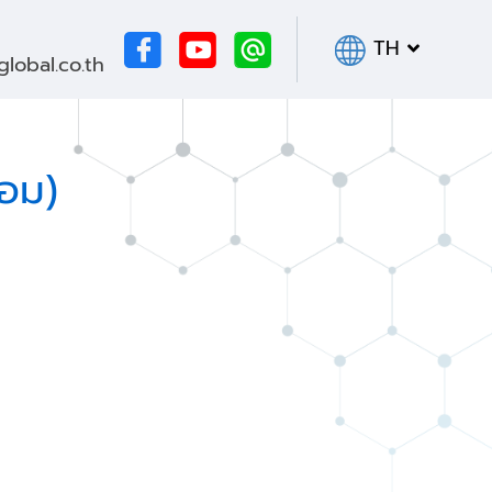
TH
obal.co.th
หอม)