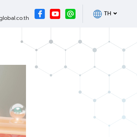
TH
obal.co.th