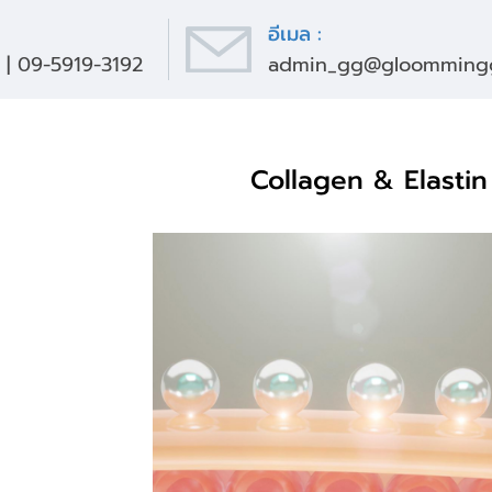
อีเมล :
|
09-5919-3192
admin_gg@gloomminggl
Collagen & Elastin