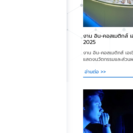
งาน อิน-คอสเมติกส์ เ
2025
งาน อิน-คอสเมติกส์ เอเ
แสดงนวัตกรรมและส่วน
ผลิตภัณฑ์ดูแลร่างกายชั้
อ่านต่อ >>
ภูมิภาคเอเชียแปซิฟิก ซึ่งปีน
อย่างยิ่งใหญ่และได้รับค
จากผู้ประกอบการในอุตส
ความงามอย่างล้นหลาม บริษัท
กลูมมิ่ง โกลบอล จำกัด 
ได้เข้าร่วมเป็นส