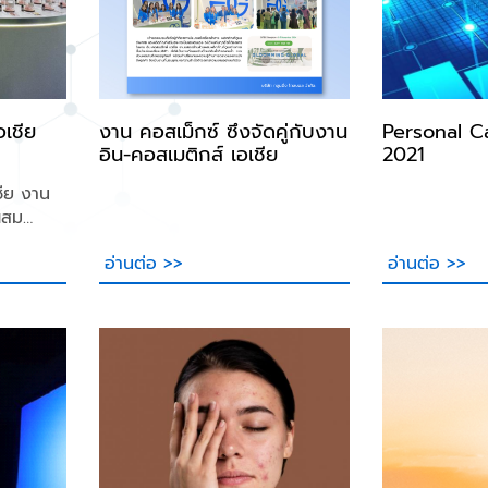
อเชีย
งาน คอสเม็กซ์ ซึ่งจัดคู่กับงาน
Personal C
อิน-คอสเมติกส์ เอเชีย
2021
ชีย งาน
ผสม
นนำแห่ง
อ่านต่อ >>
อ่านต่อ >>
ี้จัดขึ้น
วามสนใจ
าหกรรม
ของเรา