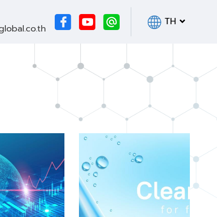
TH
obal.co.th